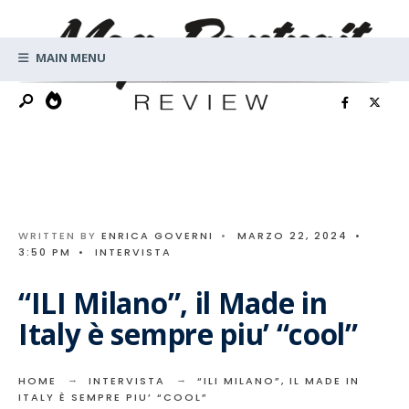
Search
Skip
for:
to
MAIN MENU
content
WRITTEN BY
ENRICA GOVERNI
•
MARZO 22, 2024
•
3:50 PM
•
INTERVISTA
“ILI Milano”, il Made in
Italy è sempre piu’ “cool”
HOME
INTERVISTA
“ILI MILANO”, IL MADE IN
ITALY È SEMPRE PIU’ “COOL”