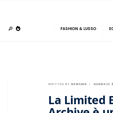
Search
Skip
for:
to
content
FASHION & LUSSO
E
WRITTEN BY
NEWSMG
•
GENNAIO 2
La Limited E
Archive è u