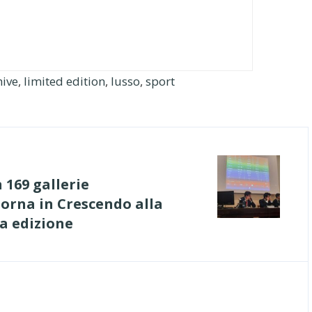
hive
,
limited edition
,
lusso
,
sport
 169 gallerie
torna in Crescendo alla
a edizione