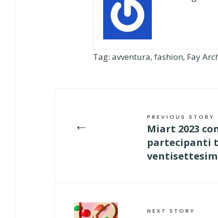
Tag:
avventura
,
fashion
,
Fay Arc
PREVIOUS STORY
←
Miart 2023 con
partecipanti 
ventisettesim
NEXT STORY