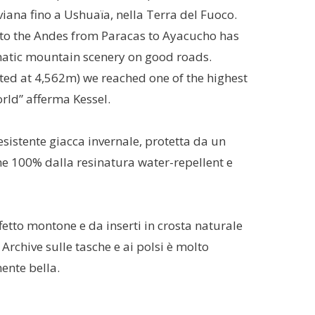
viana fino a Ushuaïa, nella Terra del Fuoco.
nto the Andes from Paracas to Ayacucho has
matic mountain scenery on good roads.
ted at 4,562m) we reached one of the highest
orld” afferma Kessel.
resistente giacca invernale, protetta da un
ne 100% dalla resinatura water-repellent e
ffetto montone e da inserti in crosta naturale
 Archive sulle tasche e ai polsi è molto
mente bella.