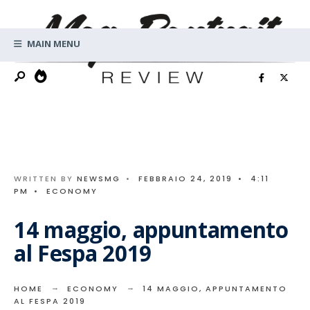
Search
Skip
for:
to
MAIN MENU
content
WRITTEN BY
NEWSMG
•
FEBBRAIO 24, 2019
•
4:11
PM
•
ECONOMY
14 maggio, appuntamento
al Fespa 2019
HOME
ECONOMY
14 MAGGIO, APPUNTAMENTO
AL FESPA 2019