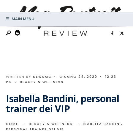
Search
Skip
for:
to
MAIN MENU
content
WRITTEN BY
NEWSMG
•
GIUGNO 24, 2020
•
12:23
PM
•
BEAUTY & WELLNESS
Isabella Bandini, personal
trainer dei VIP
HOME
BEAUTY & WELLNESS
ISABELLA BANDINI,
PERSONAL TRAINER DEI VIP