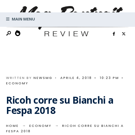
Search
Skip
for:
to
MAIN MENU
content
WRITTEN BY
NEWSMG
•
APRILE 4, 2018
•
10:23 PM
•
ECONOMY
Ricoh corre su Bianchi a
Fespa 2018
HOME
ECONOMY
RICOH CORRE SU BIANCHI A
FESPA 2018