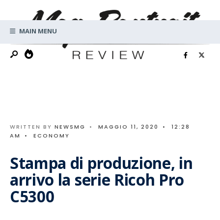
Search
Skip
for:
to
MAIN MENU
content
WRITTEN BY
NEWSMG
•
MAGGIO 11, 2020
•
12:28
AM
•
ECONOMY
Stampa di produzione, in
arrivo la serie Ricoh Pro
C5300