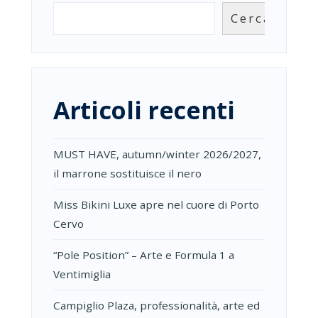
ROME
Cerca
CAVALIERI
WALDFOR
ASTORIA
HOTEL
AN
AMAZING
Articoli recenti
EXPERIEN
MUST HAVE, autumn/winter 2026/2027,
il marrone sostituisce il nero
Miss Bikini Luxe apre nel cuore di Porto
Cervo
“Pole Position” – Arte e Formula 1 a
Ventimiglia
Campiglio Plaza, professionalità, arte ed