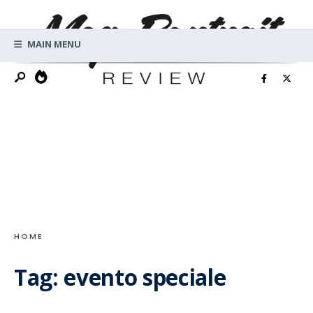
Search
Skip
for:
to
MAIN MENU
content
HOME
Tag:
evento speciale