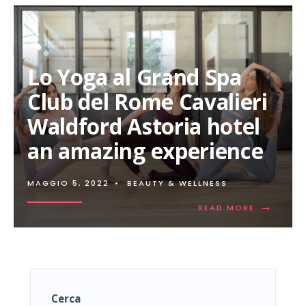
Lo Yoga al Grand Spa
Club del Rome Cavalieri
Waldford Astoria hotel
an amazing experience
MAGGIO 5, 2022
•
BEAUTY & WELLNESS
→
READ
READ MORE
MORE:
LO
YOGA
AL
GRAND
SPA
CLUB
Cerca
DEL