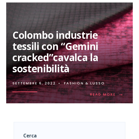
Colombo industrie
tessili con “Gemini
cracked”cavalca la
sostenibilità
SETTEMBRE 6, 2022
•
FASHION & LUSSO
→
READ
READ MORE
MORE:
COLOMBO
INDUSTRIE
TESSILI
CON
“GEMINI
CRACKED
Cerca
LA