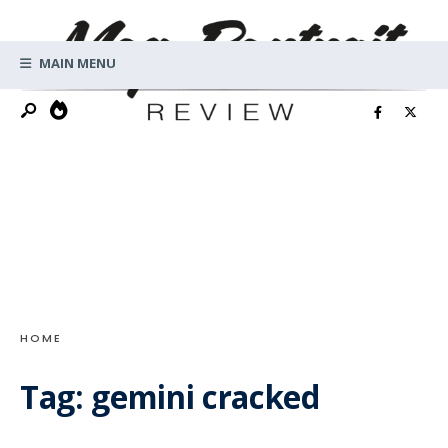
Search
Skip
for:
to
MAIN MENU
content
HOME
Tag:
gemini cracked