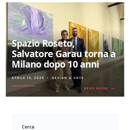
Spazio Roseto,
Salvatore Garau torna a
Milano dopo 10 anni
APRILE 13, 2025
•
DESIGN & ARTE
→
READ
READ MORE
MORE:
SPAZIO
ROSETO,
SALVATOR
GARAU
TORNA
A
Cerca
MILANO