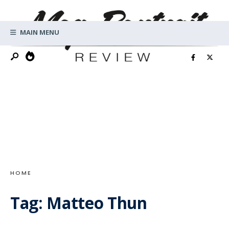
Search
Skip
for:
to
MAIN MENU
content
HOME
Tag:
Matteo Thun