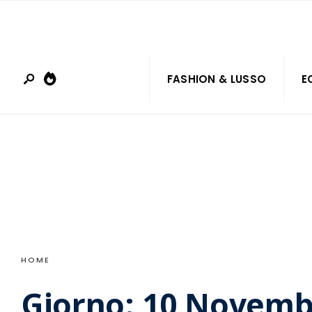
Search
Skip
for:
to
content
FASHION & LUSSO
E
HOME
Giorno:
10 Novemb