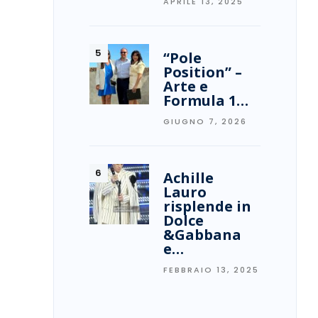
APRILE 13, 2025
“Pole
Position” –
Arte e
Formula 1…
GIUGNO 7, 2026
Achille
Lauro
risplende in
Dolce
&Gabbana
e…
FEBBRAIO 13, 2025