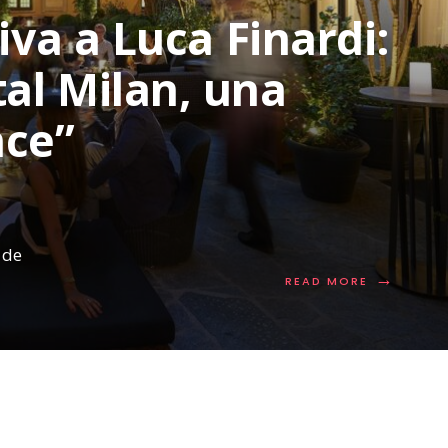
iva a Luca Finardi:
al Milan, una
nce”
 de
→
READ
READ MORE
MORE:
INTERVIST
ESCLUSIVA
A
LUCA
FINARDI:
MANDARIN
ORIENTAL
MILAN,