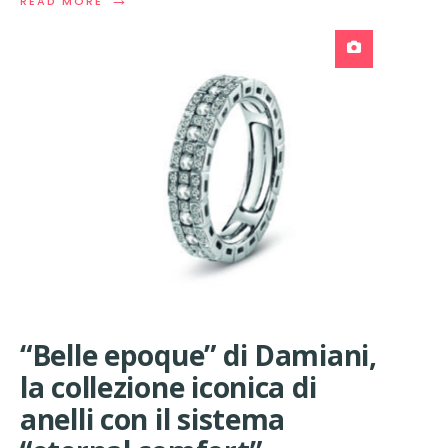
READ
READ MORE
MORE:
QUEI
MULTIFUNZIONE
A3
PRONTI
ALL’USO
“Belle epoque” di Damiani,
la collezione iconica di
anelli con il sistema