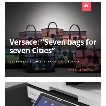
Versace: “Seven bags for
seven Cities”
SETTEMBRE 9, 2016
•
FASHION & LUSSO
→
READ
READ MORE
MORE:
VERSACE:
“SEVEN
BAGS
FOR
SEVEN
CITIES”