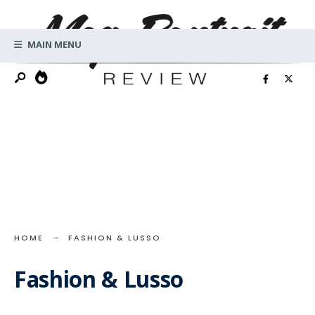
Search
Skip
for:
to
MAIN MENU
content
HOME
FASHION & LUSSO
Fashion & Lusso