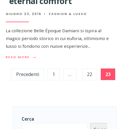
“eternal comfort”
GIUGNO 23, 2016
•
FASHION & LUSSO
La collezione Belle Époque Damiani si ispira al
magico periodo storico in cui euforia, ottimismo e
lusso si fondono con nuove esperienze
...
→
READ
READ MORE
MORE:
Paginazione
“BELLE
EPOQUE”
Precedenti
1
…
22
23
degli
DI
DAMIANI,
LA
articoli
COLLEZIONE
ICONICA
DI
ANELLI
CON
Cerca
IL
SISTEMA