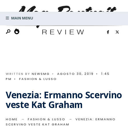
Search
Skip
for:
to
MAIN MENU
content
WRITTEN BY
NEWSMG
•
AGOSTO 30, 2019
•
1:45
PM
•
FASHION & LUSSO
Venezia: Ermanno Scervino
veste Kat Graham
HOME
FASHION & LUSSO
VENEZIA: ERMANNO
SCERVINO VESTE KAT GRAHAM