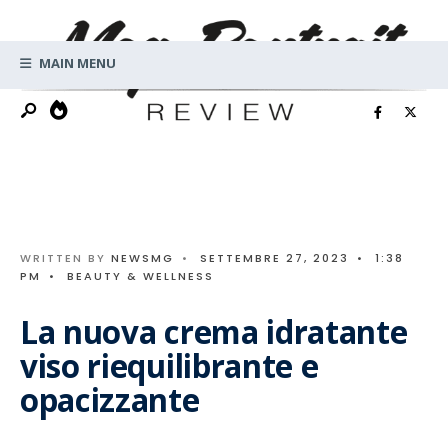
Search
Skip
for:
to
MAIN MENU
content
WRITTEN BY
NEWSMG
•
SETTEMBRE 27, 2023
•
1:38
PM
•
BEAUTY & WELLNESS
La nuova crema idratante
viso riequilibrante e
opacizzante