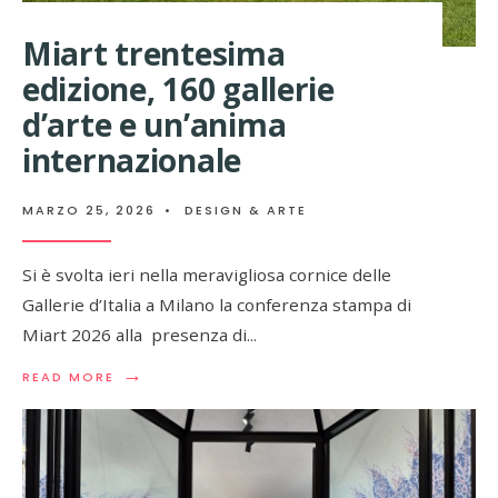
Miart trentesima
edizione, 160 gallerie
d’arte e un’anima
internazionale
MARZO 25, 2026
•
DESIGN & ARTE
Si è svolta ieri nella meravigliosa cornice delle
Gallerie d’Italia a Milano la conferenza stampa di
Miart 2026 alla presenza di
...
→
READ
READ MORE
MORE:
MIART
TRENTESIMA
EDIZIONE,
160
GALLERIE