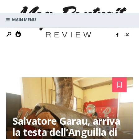
Search
Skip
for:
to
MAIN MENU
content
Salvatore Garau, arriva
la testa dell’Anguilla di