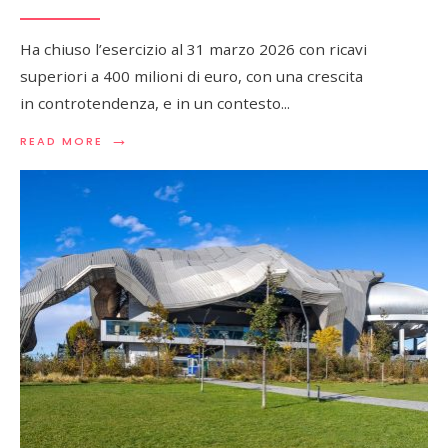
Ha chiuso l’esercizio al 31 marzo 2026 con ricavi
superiori a 400 milioni di euro, con una crescita
in controtendenza, e in un contesto
...
→
READ
READ MORE
MORE:
IL
GRUPPO
DAMIANI
“AVANTI
TUTTA”,
DATI
IN
CRESCITA
ANCHE
NEL
2025