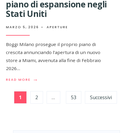
piano di espansione negli
Stati Uniti
MARZO 5, 2026
•
APERTURE
Boggi Milano prosegue il proprio piano di
crescita annunciando l’apertura di un nuovo
store a Miami, avvenuta alla fine di Febbraio
2026.
...
→
READ
READ MORE
MORE:
Paginazione
BOGGI
MILANO
1
2
…
53
Successivi
degli
APRE
A
MIAMI
articoli
RAFFORZANDO
IL
PIANO
DI