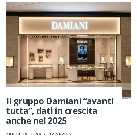
RUIZ
ED
EVA
LONGORIA
IN
DAMIANI
SUL
RED
CARPET
DEL
FESTIVAL
DI
CANNES
Il gruppo Damiani “avanti
tutta”, dati in crescita
anche nel 2025
APRILE 29, 2026
•
ECONOMY