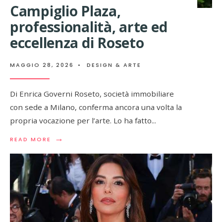
Campiglio Plaza,
professionalità, arte ed
eccellenza di Roseto
MAGGIO 28, 2026
•
DESIGN & ARTE
Di Enrica Governi Roseto, società immobiliare
con sede a Milano, conferma ancora una volta la
propria vocazione per l’arte. Lo ha fatto
...
→
READ
READ MORE
MORE:
CAMPIGLIO
PLAZA,
PROFESSIONALITÀ,
ARTE
ED
ECCELLENZA
DI
ROSETO