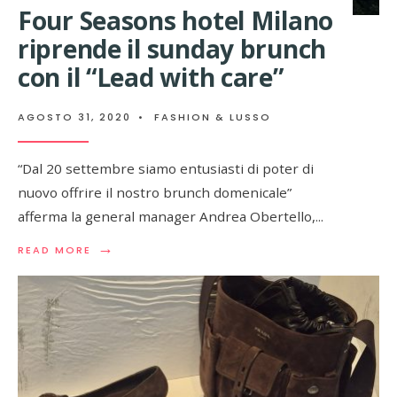
Four Seasons hotel Milano
riprende il sunday brunch
con il “Lead with care”
AGOSTO 31, 2020
•
FASHION & LUSSO
“Dal 20 settembre siamo entusiasti di poter di
nuovo offrire il nostro brunch domenicale”
afferma la general manager Andrea Obertello,
...
→
READ
READ MORE
MORE:
FOUR
SEASONS
HOTEL
MILANO
RIPRENDE
IL
SUNDAY
BRUNCH