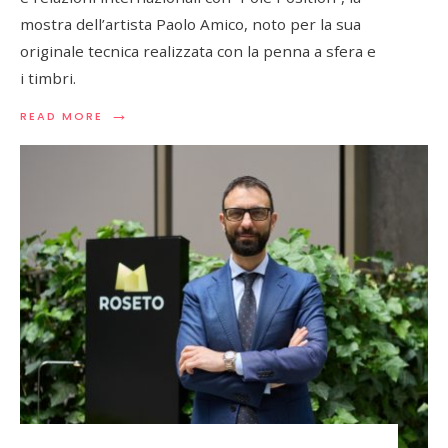
mostra dell’artista Paolo Amico, noto per la sua
originale tecnica realizzata con la penna a sfera e
i timbri.
→
READ
READ MORE
MORE:
“POLE
POSITION”
–
ARTE
E
FORMULA
1
A
VENTIMIGLIA