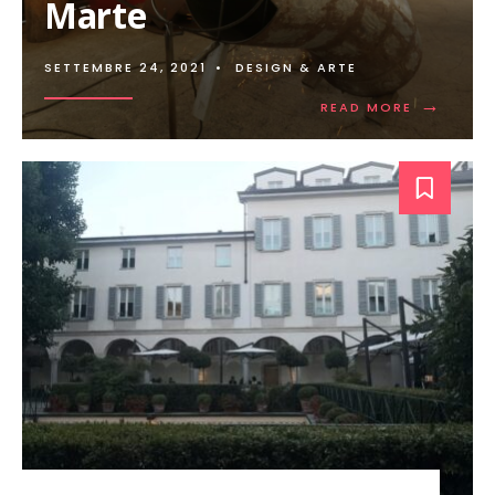
Marte
SETTEMBRE 24, 2021
•
DESIGN & ARTE
→
READ
READ MORE
MORE:
SALVATOR
GARAU,
ARRIVA
LA
TESTA
DELL’ANGU
DI
MARTE