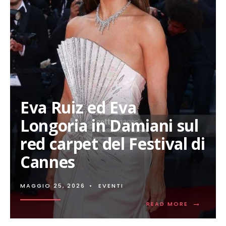
Eva Ruiz ed Eva
Longoria in Damiani sul
red carpet del Festival di
Cannes
MAGGIO 25, 2026
•
EVENTI
→
READ
READ MORE
MORE:
EVA