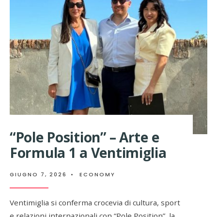
NEL
CUORE
DI
PORTO
CERVO
“Pole Position” – Arte e
Formula 1 a Ventimiglia
GIUGNO 7, 2026
•
ECONOMY
Ventimiglia si conferma crocevia di cultura, sport
e relazioni internazionali con “Pole Position”, la