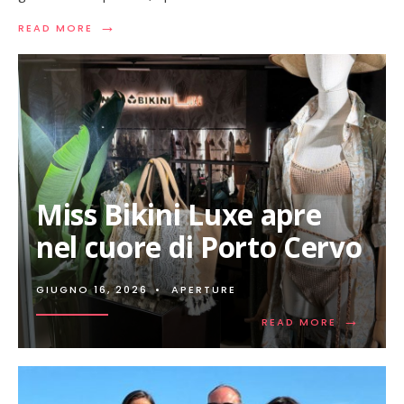
→
READ
READ MORE
MORE:
MUST
HAVE,
AUTUMN/WINTER
2026/2027,
IL
MARRONE
SOSTITUISCE
IL
NERO
Miss Bikini Luxe apre
nel cuore di Porto Cervo
GIUGNO 16, 2026
•
APERTURE
→
READ
READ MORE
MORE:
MISS
BIKINI
LUXE
APRE