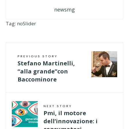
newsmg
Tag:
noSlider
PREVIOUS STORY
Stefano Martinelli,
“alla grande”con
Baccominore
NEXT STORY
Pmi, il motore
dell’innovazione: i