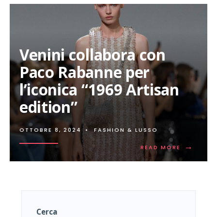
Venini collabora con
Paco Rabanne per
l’iconica “1969 Artisan
edition”
OTTOBRE 8, 2024
•
FASHION & LUSSO
→
READ
READ MORE
MORE:
VENINI
COLLABO
CON
PACO
RABANNE
PER
Cerca
L’ICONICA