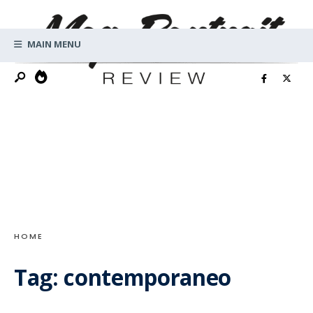
Search
Skip
for:
to
MAIN MENU
content
HOME
Tag:
contemporaneo