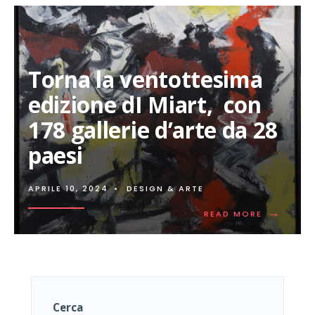
Torna la ventottesima
edizione dI Miart, con
178 gallerie d’arte da 28
paesi
APRILE 10, 2024
•
DESIGN & ARTE
→
READ
READ MORE
MORE:
TORNA
LA
VENTOTTE
EDIZIONE
DI
MIART,
Cerca
CON