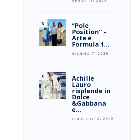
APRILE 13, 2025
“Pole
Position” –
Arte e
Formula 1…
GIUGNO 7, 2026
Achille
Lauro
risplende in
Dolce
&Gabbana
e…
FEBBRAIO 13, 2025