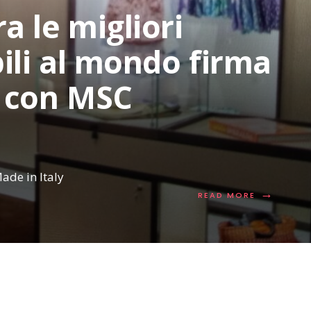
 le migliori
ili al mondo firma
 con MSC
de in Italy
→
READ
READ MORE
MORE:
KAMPOS
BCORP
TRA
LE
MIGLIORI
AZIENDE
SOSTENIBIL
AL