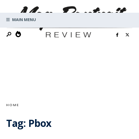
Search
Skip
for:
to
MAIN MENU
content
HOME
Tag:
Pbox