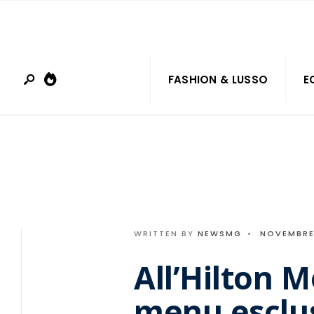
Search
Skip
for:
to
content
FASHION & LUSSO
E
WRITTEN BY
NEWSMG
•
NOVEMBRE 
All’Hilton 
menu esclus