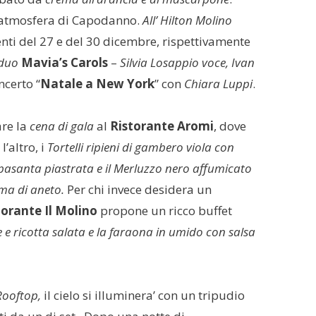
ll’atmosfera di Capodanno.
All’ Hilton Molino
nti del 27 e del 30 dicembre, rispettivamente
 duo
Mavia’s Carols
–
Silvia Losappio voce, Ivan
ncerto “
Natale a New York
” con
Chiara Luppi
.
re la
cena di gala
al
Ristorante Aromi
, dove
l’altro, i
Tortelli ripieni di gambero viola con
apasanta piastrata e il Merluzzo nero affumicato
ma di aneto.
Per chi invece desidera un
torante Il Molino
propone un ricco buffet
e e ricotta salata e la faraona in umido con salsa
Rooftop,
il cielo si illuminera’ con un tripudio