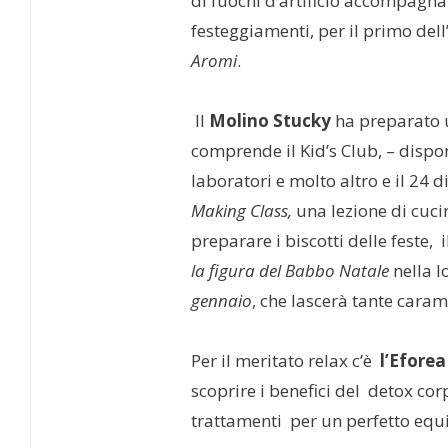
di fuochi d’artificio accompagnat
festeggiamenti, per il primo dell
Aromi
.
Il
Molino Stucky
ha preparato 
comprende il Kid’s Club, – disponi
laboratori e molto altro e il 24 d
Making Class,
una lezione di cuci
preparare i biscotti delle feste, 
la figura del Babbo Natale
nella l
gennaio
, che lascerà tante carame
Per il meritato relax c’è
l’Eforea
scoprire i benefici del detox corp
trattamenti per un perfetto equi