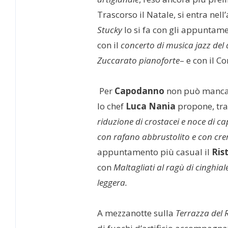
Trascorso il Natale, si entra ne
Stucky
lo si fa con gli appuntame
con il
concerto di musica jazz del
Zuccarato pianoforte
– e con il Co
Per
Capodanno
non può manca
lo chef
Luca Nania
propone, tra 
riduzione di crostacei e noce di c
con rafano abbrustolito e con cre
appuntamento più casual il
Ris
con
Maltagliati al ragù di cinghial
leggera.
A mezzanotte sulla
Terrazza del 