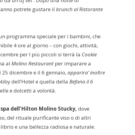
i da un dj set . Dopo una notte di
’anno potrete gustare il
brunch al Ristorante
un programma speciale per i bambini, che
bile 4 ore al giorno – con giochi, attività,
icembre per I più piccoli si terrà la
Cookie
na al
Molino Restaurant
per imparare a
il 25 dicembre e il 6 gennaio,
apparira’ inoltre
obby dell’Hotel e quella della
Befana il 6
lle e dolcetti a volontà.
 spa dell’Hilton Molino Stucky,
dove
o, del rituale purificante viso o di altri
librio e una bellezza radiosa e naturale.