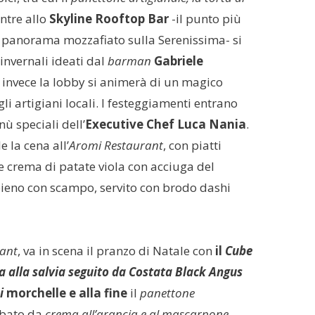
ntre allo
Skyline Rooftop Bar
-il punto più
n panorama mozzafiato sulla Serenissima- si
 invernali ideati dal
barman
Gabriele
invece la lobby si animerà di un magico
li artigiani locali. I festeggiamenti entrano
nù speciali dell’
Executive Chef Luca Nania
.
le la cena all’
Aromi Restaurant
, con piatti
e crema di patate viola con acciuga del
ieno con scampo, servito con brodo dashi
rant
, va in scena il pranzo di Natale con
il
Cube
sa alla salvia seguito da Costata Black Angus
hi
morchelle e alla fine
il
panettone
libato da
crema all’arancia e al mascarpone
.