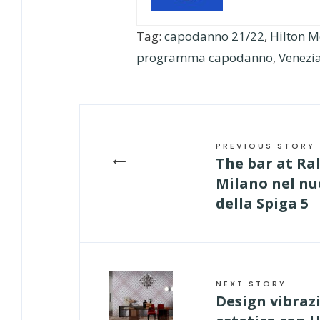
Tag:
capodanno 21/22
,
Hilton M
programma capodanno
,
Venezi
PREVIOUS STORY
←
The bar at Ra
Milano nel nuo
della Spiga 5
NEXT STORY
Design vibraz