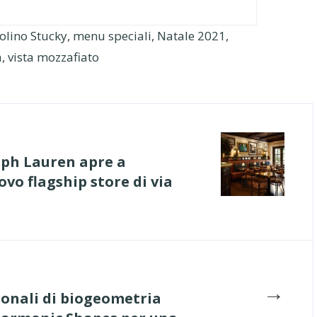
olino Stucky
,
menu speciali
,
Natale 2021
,
a
,
vista mozzafiato
lph Lauren apre a
vo flagship store di via
→
ionali di biogeometria