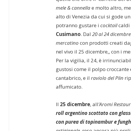
mele & cannella
e molto altro, me
alto di Venezia da cui si gode u
potranno gustare i
cocktail
caldi
Cusimano
. Dal
20 al 24 dicembre
mercatino
con prodotti creati dag
nel vivo il 25 dicembre,, con i me
Per la vigilia, il 24, è irrinunciabi
gustosi come il polpo croccante 
cantabrico, e il
raviolo del Plin
rip
affumicato.
Il
25 dicembre
, all
’Aromi Restau
roll argentino scottato con glas
con purea di topinambur e fung
artigianale
, reso ancora più pre