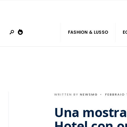
Search
Skip
for:
to
content
FASHION & LUSSO
E
WRITTEN BY
NEWSMG
•
FEBBRAIO 
Una mostra
Hotel con o