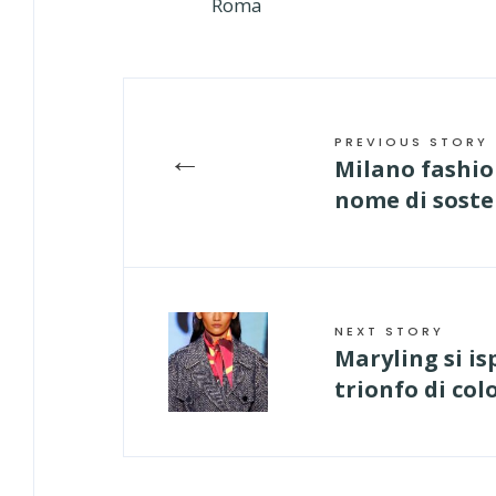
Roma
PREVIOUS STORY
←
Milano fashio
nome di soste
NEXT STORY
Maryling si isp
trionfo di col