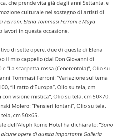
ica, che prende vita già dagli anni Settanta, e
ozione culturale nel sostegno di artisti di
 Ferroni, Elena Tommasi Ferroni e Maya
o lavori in questa occasione.
ivo di sette opere, due di queste di Elena
 il mio cappello (dal Don Giovanni di
 e “La scarpetta rossa (Cenerentola)”, Olio su
vanni Tommasi Ferroni: “Variazione sul tema
00, “Il ratto d’Europa”, Olio su tela, cm
 con visione mistica”, Olio su tela, cm 50×70.
ski Molero: “Pensieri lontani”, Olio su tela,
 tela, cm 50×65.
ale dell’Aleph Rome Hotel ha dichiarato: “
Sono
i alcune opere di questa importante Galleria