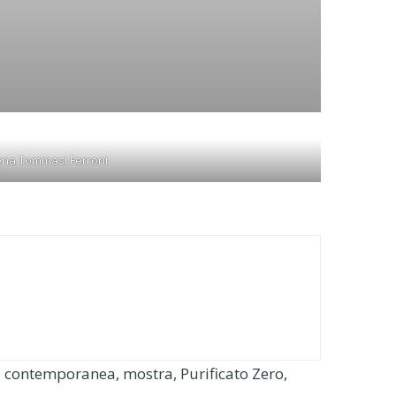
ena Tommasi Ferroni
e contemporanea
,
mostra
,
Purificato Zero
,