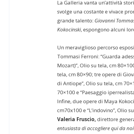
La Galleria vanta un’attività stor
svolge una costante e vivace prom
grande talento:
Giovanni Tommasi
Kokocinski
, espongono alcuni lor
Un meraviglioso percorso esposit
Tommasi Ferroni: “Guarda adesso
Mozart)”, Olio su tela, cm 80×100
tela, cm 80×90; tre opere di Gio
di Antiope”, Olio su tela, cm 70×1
70×100 e “Paesaggio iperrealista
Infine, due opere di Maya Kokocin
cm70x100 e “L’indovino”, Olio su
Valeria Fruscio,
direttore gener
entusiasta di accogliere qui da no