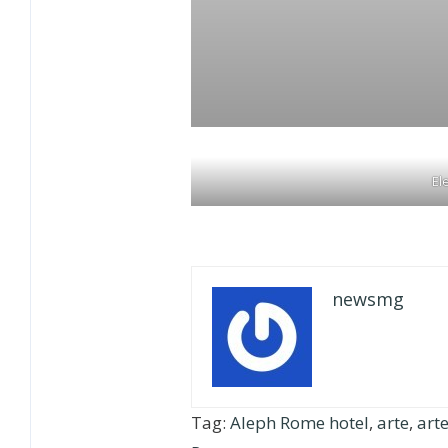
El
newsmg
Tag:
Aleph Rome hotel
,
arte
,
art