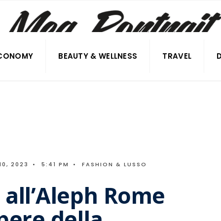
CONOMY
BEAUTY & WELLNESS
TRAVEL
10, 2023
•
5:41 PM
•
FASHION & LUSSO
 all’Aleph Rome
pere della