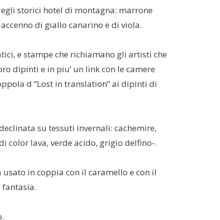
i degli storici hotel di montagna: marrone
accenno di giallo canarino e di viola.
ci, e stampe che richiamano gli artisti che
ro dipinti e in piu’ un link con le camere
pola d “Lost in translation” ai dipinti di
declinata su tessuti invernali: cachemire,
i color lava, verde acido, grigio delfino-.
a usato in coppia con il caramello e con il
 fantasia.
o.