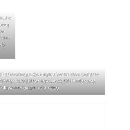
lks the
uring
ear
023 in
etty
alks the runway at the Maryling fashion show during the
inter 2023/2024 on February 22, 2023 in Milan, Italy.
hillips/Getty Images for Maryling)