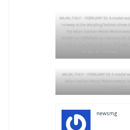
MILAN, ITALY – FEBRUARY 22: A model wa
runway at the Maryling fashion show d
the Milan Fashion Week Womensw
Fall/Winter 2023/2024 on February 22, 2
Milan, Italy. (Photo by John Phillips/G
Images for Maryling)
MILAN, ITALY – FEBRUARY 22: A model w
Milan Fashion Week Womenswear Fall/W
(Photo by John P
newsmg