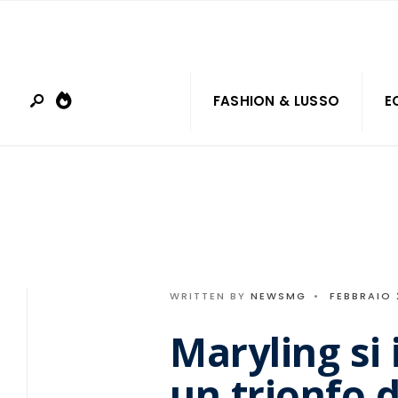
Search
Skip
for:
to
content
FASHION & LUSSO
E
WRITTEN BY
NEWSMG
•
FEBBRAIO 
Maryling si i
un trionfo d