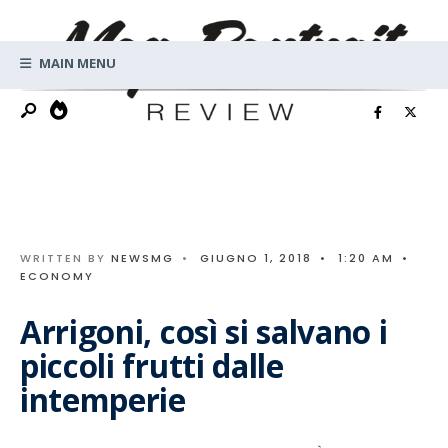
Search
Skip
for:
to
MAIN MENU
content
WRITTEN BY
NEWSMG
•
GIUGNO 1, 2018
•
1:20 AM
•
ECONOMY
Arrigoni, così si salvano i
piccoli frutti dalle
intemperie