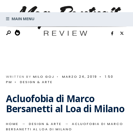
Search
Skip
for:
to
MAIN MENU
content
WRITTEN BY
MILO GOJ
•
MARZO 24, 2019
•
1:50
PM
•
DESIGN & ARTE
Acluofobia di Marco
Bersanetti al Loa di Milano
HOME
DESIGN & ARTE
ACLUOFOBIA DI MARCO
BERSANETTI AL LOA DI MILANO