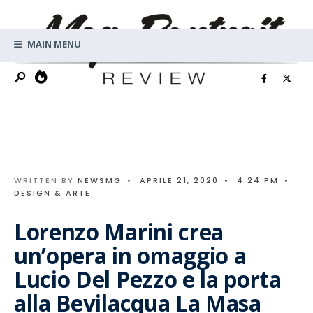
Search
Skip
for:
to
MAIN MENU
content
WRITTEN BY
NEWSMG
•
APRILE 21, 2020
•
4:24 PM
•
DESIGN & ARTE
Lorenzo Marini crea
un’opera in omaggio a
Lucio Del Pezzo e la porta
alla Bevilacqua La Masa