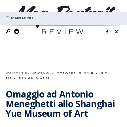
Search
Skip
for:
to
MAIN MENU
content
WRITTEN BY
NEWSMG
•
OTTOBRE 13, 2018
•
3:20
PM
•
DESIGN & ARTE
Omaggio ad Antonio
Meneghetti allo Shanghai
Yue Museum of Art