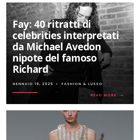
Fay: 40 ritratti di
celebrities interpretati
da Michael Avedon
nipote del famoso
Richard
GENNAIO 19, 2025
•
FASHION & LUSSO
→
READ
READ MORE
MORE:
FAY:
40
RITRATTI
DI
CELEBRITI
INTERPRET
DA