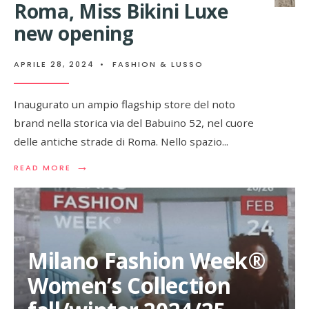
Roma, Miss Bikini Luxe
new opening
APRILE 28, 2024
•
FASHION & LUSSO
Inaugurato un ampio flagship store del noto
brand nella storica via del Babuino 52, nel cuore
delle antiche strade di Roma. Nello spazio
...
→
READ
READ MORE
MORE:
ROMA,
MISS
BIKINI
LUXE
NEW
Milano Fashion Week®
OPENING
Women’s Collection