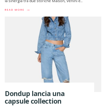
la sinergia tra due storiche Maison, Venini e
...
→
READ
READ MORE
MORE:
VENINI
COLLABORA
CON
PACO
RABANNE
PER
L’ICONICA
“1969
ARTISAN
EDITION”
Dondup lancia una
capsule collection