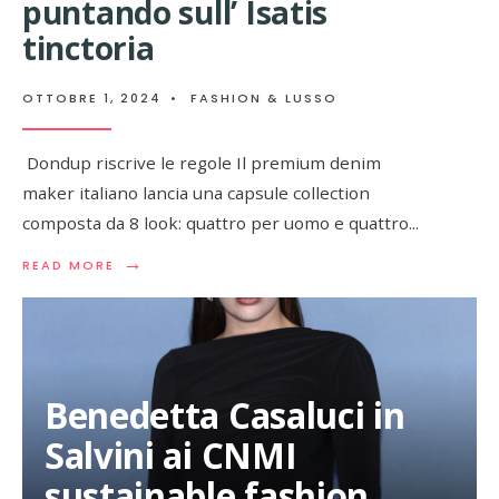
puntando sull’ Isatis
tinctoria
OTTOBRE 1, 2024
•
FASHION & LUSSO
Dondup riscrive le regole Il premium denim
maker italiano lancia una capsule collection
composta da 8 look: quattro per uomo e quattro
...
→
READ
READ MORE
MORE:
DONDUP
LANCIA
UNA
CAPSULE
COLLECTION
Benedetta Casaluci in
PUNTANDO
SULL’
Salvini ai CNMI
ISATIS
TINCTORIA
sustainable fashion