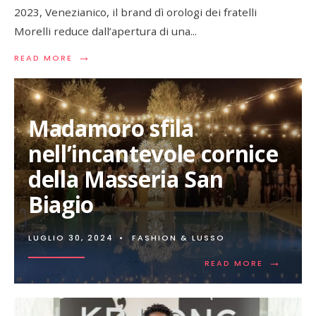
2023, Venezianico, il brand dì orologi dei fratelli
Morelli reduce dall’apertura di una
...
→
READ
READ MORE
MORE:
VENEZIANICO
APRE
UN
Madamoro sfila
CORNER
AL
nell’incantevole cornice
FONDACO
DEI
della Masseria San
TEDESCHI
Biagio
LUGLIO 30, 2024
•
FASHION & LUSSO
→
READ
READ MORE
MORE:
MADAMO
SFILA
NELL’INC