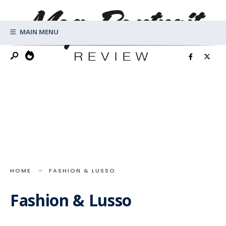
Search
Skip
for:
to
MAIN MENU
content
HOME
FASHION & LUSSO
Fashion & Lusso