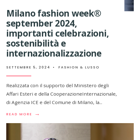
Milano fashion week®
september 2024,
importanti celebrazioni,
sostenibilità e
internazionalizzazione
SETTEMBRE 5, 2024
•
FASHION & LUSSO
Realizzata con il supporto del Ministero degli
Affari Esteri e della CooperazioneInternazionale,
di Agenzia ICE e del Comune di Milano, la
...
→
READ
READ MORE
MORE:
MILANO
FASHION
WEEK®