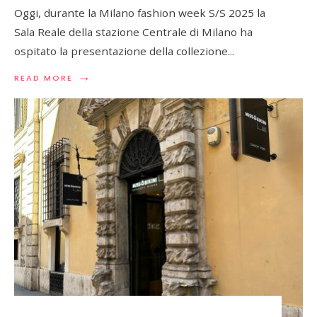
Oggi, durante la Milano fashion week S/S 2025 la
Sala Reale della stazione Centrale di Milano ha
ospitato la presentazione della collezione
...
→
READ
READ MORE
MORE:
KB
HONG
GUARDA
AL
FUTURO
CON
UN
OCCHIO
CONTEMPORANEO