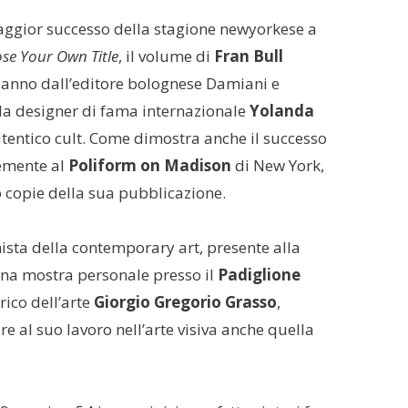
maggior successo della stagione newyorkese a
se Your Own Title
, il volume di
Fran
Bull
o anno dall’editore bolognese Damiani e
 la designer di fama internazionale
Yolanda
utentico cult. Come dimostra anche il successo
temente al
Poliform on Madison
di New York,
to copie della sua pubblicazione.
sta della contemporary art, presente alla
na mostra personale presso il
Padiglione
orico dell’arte
Giorgio Gregorio Grasso
,
e al suo lavoro nell’arte visiva anche quella