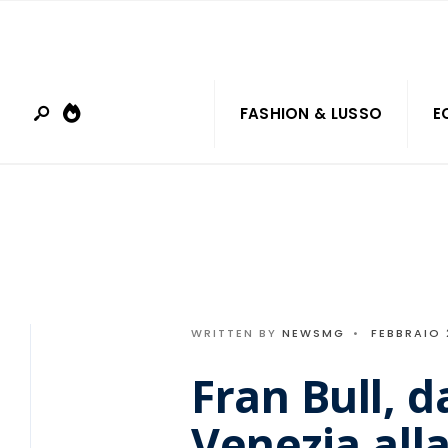
Search
Skip
for:
to
content
FASHION & LUSSO
E
WRITTEN BY
NEWSMG
•
FEBBRAIO 
Fran Bull, d
Venezia all