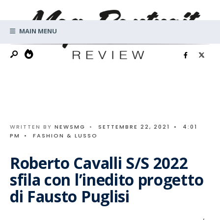
Search
Skip
for:
to
MAIN MENU
content
WRITTEN BY
NEWSMG
•
SETTEMBRE 22, 2021
•
4:01
PM
•
FASHION & LUSSO
Roberto Cavalli S/S 2022
sfila con l’inedito progetto
di Fausto Puglisi